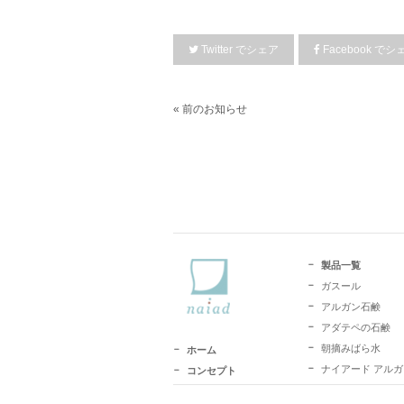
Twitter
でシェア
Facebook
でシ
« 前のお知らせ
製品一覧
ガスール
アルガン石鹸
アダテペの石鹸
朝摘みばら水
ホーム
ナイアード アル
コンセプト