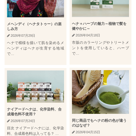
ヘナ＋ハーブの魅力～植物で髪を
メヘンディ（ヘナタトゥー）の楽
健やかに～
しみ方
2026年04月18日
2026年07月29日
市販のカラーリングやトリートメ
ヘナで模様を描いて肌を染めるメ
ントを使用していると、ハーブ
ヘンディはヘナが生育する地域
で…
で…
ナイアードヘナは、化学染料、合
成着色料不使用？
同じ商品でもヘナの粉の色が違う
2026年07月24日
のはなぜ？
目次 ナイアードヘナには、化学染
2026年04月15日
料、合成着色料は入ってる？ …