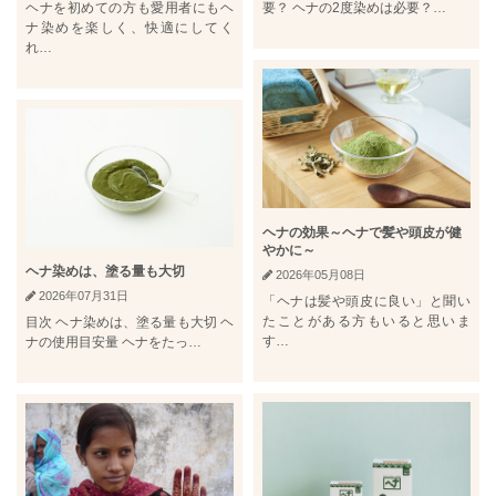
ヘナを初めての方も愛用者にもヘ
要？ ヘナの2度染めは必要？…
ナ染めを楽しく、快適にしてく
れ…
ヘナの効果～ヘナで髪や頭皮が健
やかに～
ヘナ染めは、塗る量も大切
2026年05月08日
2026年07月31日
「ヘナは髪や頭皮に良い」と聞い
たことがある方もいると思いま
目次 ヘナ染めは、塗る量も大切 ヘ
す…
ナの使用目安量 ヘナをたっ…