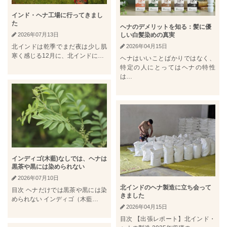
インド・ヘナ工場に行ってきまし
た
ヘナのデメリットを知る：髪に優
2026年07月13日
しい白髪染めの真実
北インドは乾季でまだ夜は少し肌
2026年04月15日
寒く感じる12月に、北インドに…
ヘナはいいことばかりではなく、
特定の人にとってはヘナの特性
は…
インディゴ(木藍)なしでは、ヘナは
黒茶や黒には染められない
2026年07月10日
北インドのヘナ製造に立ち会って
目次 ヘナだけでは黒茶や黒には染
きました
められない インディゴ（木藍…
2026年04月15日
目次 【出張レポート】北インド・