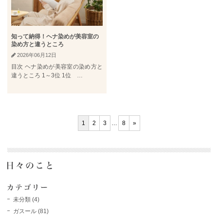
知って納得！ヘナ染めが美容室の
染め方と違うところ
2026年06月12日
目次 ヘナ染めが美容室の染め方と
違うところ 1～3位 1位 …
1
2
3
…
8
»
未分類
(4)
ガスール
(81)