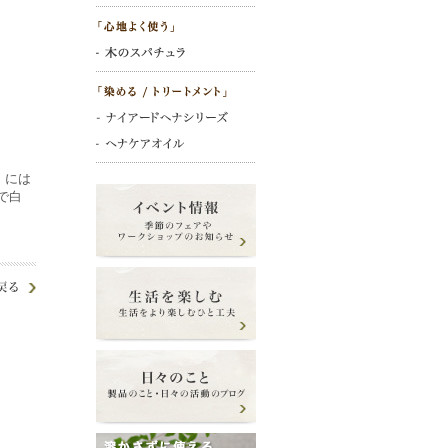
）には
で白