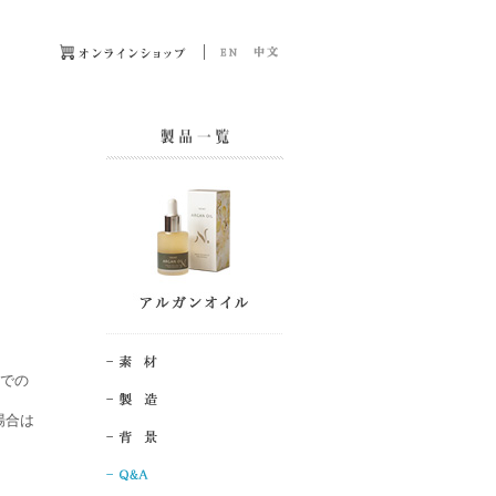
囲での
場合は