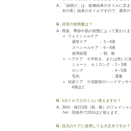
「油焼け」は、鉱物由来のオイルに含ま
木の実）由来のオイルですので、通常の
目安の使用量は？
用途、季節や肌の状態によって変わりま
フェイシャルケア
通常ケア
：
3～4滴
スペシャルケア
：
6～8滴
使用頻度
：
朝、晩
ヘアケア ※半乾き、または乾いた
ショート、セミロング
：
2～3滴
ロング
：
4～5滴
毛先
：
適量
頭皮ケア ※洗髪前のヘッドマッサ
4滴ほど
1ボトルでどのくらい使えますか？
30ml：毎日2回（朝、晩）のフェイシ
7ml：同条件で20日ほど使えます。
目元のケアに使用しても大丈夫ですか？