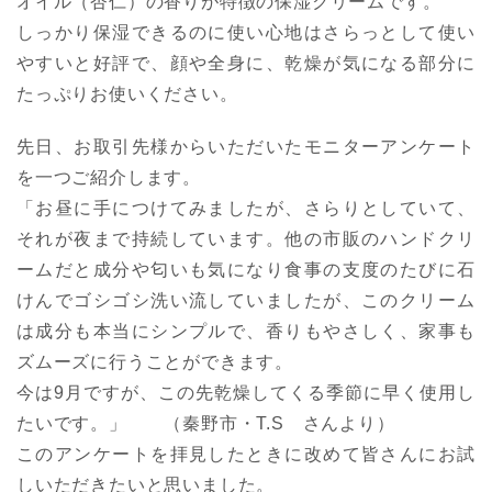
オイル（杏仁）の香りが特徴の保湿クリームです。
しっかり保湿できるのに使い心地はさらっとして使い
やすいと好評で、顔や全身に、乾燥が気になる部分に
たっぷりお使いください。
先日、お取引先様からいただいたモニターアンケート
を一つご紹介します。
「お昼に手につけてみましたが、さらりとしていて、
それが夜まで持続しています。他の市販のハンドクリ
ームだと成分や匂いも気になり食事の支度のたびに石
けんでゴシゴシ洗い流していましたが、このクリーム
は成分も本当にシンプルで、香りもやさしく、家事も
ズムーズに行うことができます。
今は9月ですが、この先乾燥してくる季節に早く使用し
たいです。」 （秦野市・T.S さんより）
このアンケートを拝見したときに改めて皆さんにお試
しいただきたいと思いました。