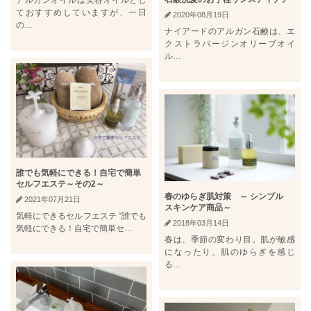
アルガンオイルは美容オイルとし
ておすすめしていますが、一日
2020年08月19日
の…
ナイアードのアルガン石鹸は、エ
クストラバージンオリーブオイ
ル…
誰でも気軽にできる！自宅で簡単
セルフエステ～その2～
春のゆらぎ肌対策 ～ シンプル
2021年07月21日
スキンケア商品～
気軽にできるセルフエステ “誰でも
2018年03月14日
気軽にできる！自宅で簡単セ…
春は、季節の変わり目。肌が敏感
になったり、肌のゆらぎを感じ
る…