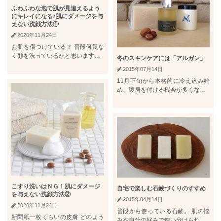
ふわふわな泡で肌が見違えるよう
にキレイになる♪肌にダメージを与
えない洗顔方法①
2020年11月24日
お肌を傷つけている？ 普段何気な
く顔を洗っているかと思います…
冬のスキンケアには「アルガン」
2015年07月14日
11月下旬から本格的に冷え込み始
め、暖房を付ける機会が多くな…
こすり洗いはＮＧ！肌にダメージ
自宅で楽しむ石鹸づくりのすすめ
を与えない洗顔方法②
2015年04月14日
2020年11月24日
普段から使っている石鹸。 肌の悩
新聞紙一枚くらいの皮膚 どのよう
みや自分の好みで使い分けられ…