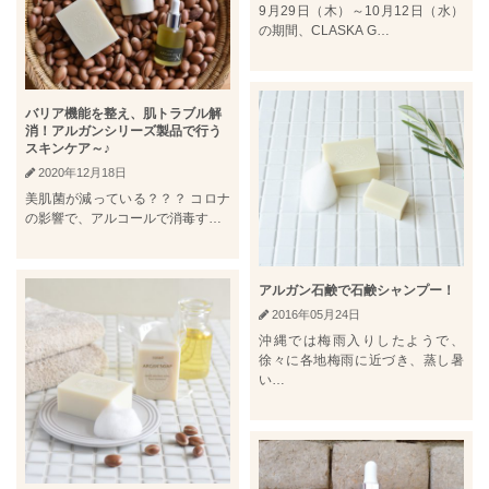
9月29日（木）～10月12日（水）
の期間、CLASKA G…
バリア機能を整え、肌トラブル解
消！アルガンシリーズ製品で行う
スキンケア～♪
2020年12月18日
美肌菌が減っている？？？ コロナ
の影響で、アルコールで消毒す…
アルガン石鹸で石鹸シャンプー！
2016年05月24日
沖縄では梅雨入りしたようで、
徐々に各地梅雨に近づき、蒸し暑
い…