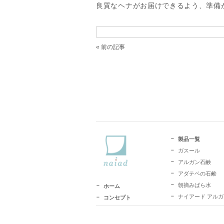
良質なヘナがお届けできるよう、準備
« 前の記事
製品一覧
ガスール
アルガン石鹸
アダテペの石鹸
朝摘みばら水
ホーム
ナイアード アル
コンセプト