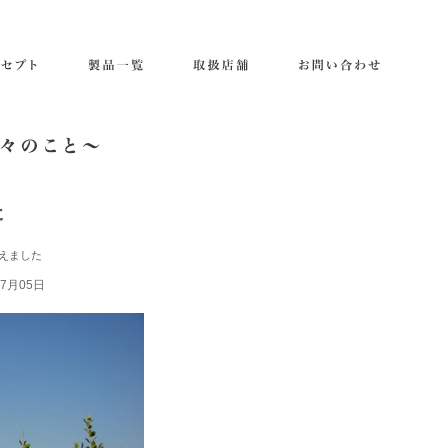
た
えました
07月05日