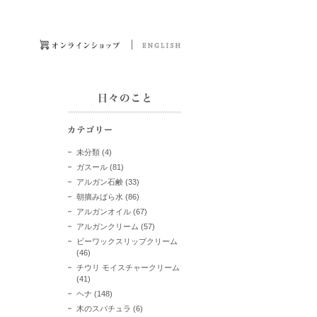
未分類
(4)
ガスール
(81)
アルガン石鹸
(33)
朝摘みばら水
(86)
アルガンオイル
(67)
アルガンクリーム
(57)
ビーワックスリップクリーム
(46)
チウリ モイスチャークリーム
(41)
ヘナ
(148)
木のスパチュラ
(6)