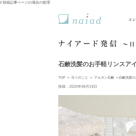
// 投稿記事ページの場合の処理
naiad ナイアード
石鹸洗髪のお手軽リンスア
TOP
日々のこと
アルガン石鹸
石鹸洗髪の
投稿：2020年08月19日