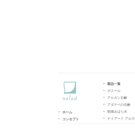
製品一覧
ガスール
アルガン石鹸
アダテペの石鹸
朝摘みばら水
ホーム
ナイアード アル
コンセプト