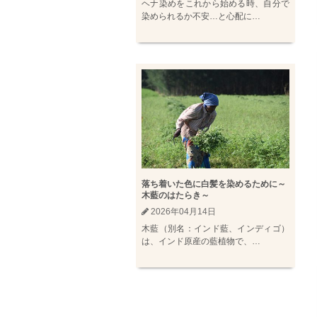
ヘナ染めをこれから始める時、自分で
染められるか不安…と心配に…
落ち着いた色に白髪を染めるために～
木藍のはたらき～
2026年04月14日
木藍（別名：インド藍、インディゴ）
は、インド原産の藍植物で、…