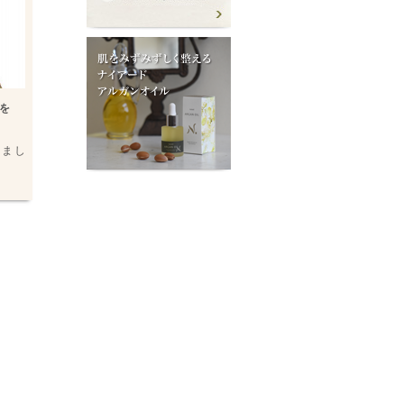
を
りまし