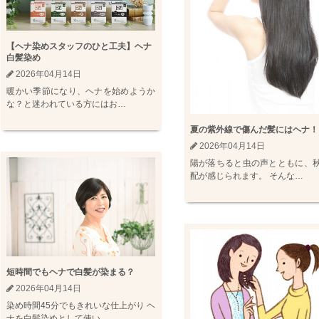
【ヘナ染めスタッフのひと工夫】ヘナ
白髪染め
2026年04月14日
暖かい季節になり、ヘナを始めようか
な？と迷われている方にはお…
夏の紫外線で傷んだ髪にはヘナ！
2026年04月14日
陽が落ちると虫の声とともに、
配が感じられます。 そんな…
短時間でもヘナで白髪が染まる？
2026年04月14日
染め時間45分でもきれいな仕上がり ヘ
ナを白髪染めとして使い…