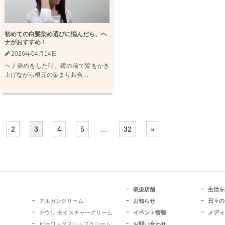
初めての白髪染め選びに悩んだら、ヘ
ナがおすすめ！
2026年04月14日
ヘナ染めをした時、鏡の前で髪をかき
上げながら根元の染まり具合…
2
3
4
5
…
32
»
取扱店舗
生活を
アルガンクリーム
お知らせ
日々の
チウリ モイスチャークリーム
イベント情報
メディ
ビーワックスリップクリーム
お問い合わせ