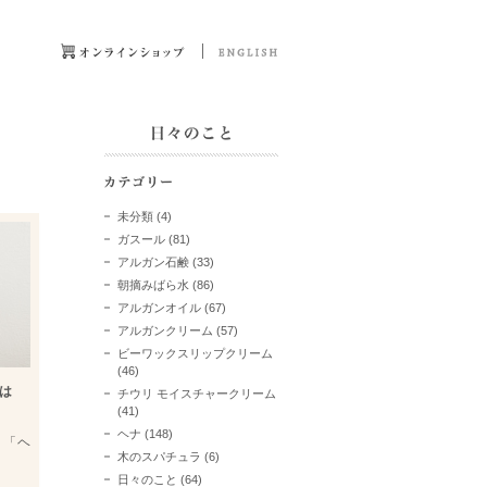
未分類
(4)
ガスール
(81)
アルガン石鹸
(33)
朝摘みばら水
(86)
アルガンオイル
(67)
アルガンクリーム
(57)
ビーワックスリップクリーム
(46)
は
チウリ モイスチャークリーム
(41)
ヘナ
(148)
る「ヘ
木のスパチュラ
(6)
日々のこと
(64)