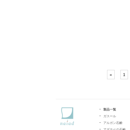
«
1
製品一覧
ガスール
アルガン石鹸
アダテペの石鹸